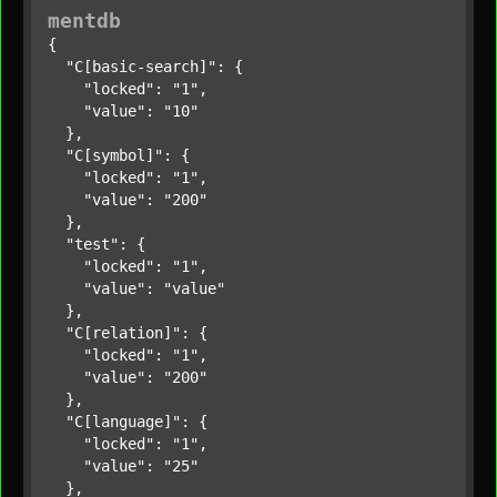
mentdb
{

"C[basic-search]"
: {

"locked"
: 
"1"
,

"value"
: 
"10"
  },

"C[symbol]"
: {

"locked"
: 
"1"
,

"value"
: 
"200"
  },

"test"
: {

"locked"
: 
"1"
,

"value"
: 
"value"
  },

"C[relation]"
: {

"locked"
: 
"1"
,

"value"
: 
"200"
  },

"C[language]"
: {

"locked"
: 
"1"
,

"value"
: 
"25"
  },
