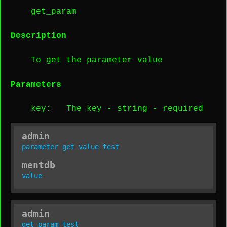
get_param
Description
To get the parameter value
Parameters
key
: The key -
string
-
required
admin
parameter
get
value
test
mentdb
value
admin
get_param
test