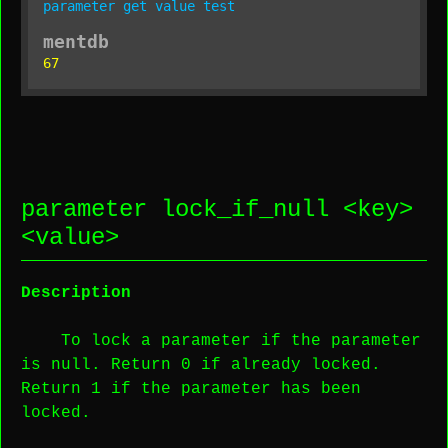
parameter
get
value
test
mentdb
67
parameter lock_if_null <
key
>
<
value
>
Description
To lock a parameter if the parameter
is null. Return 0 if already locked.
Return 1 if the parameter has been
locked.