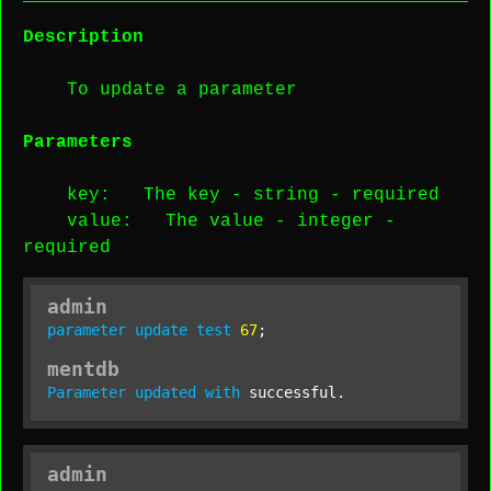
Description
To update a parameter
Parameters
key
: The key -
string
-
required
value
: The value -
integer
-
required
admin
parameter
update
test
67
;
mentdb
Parameter
updated
with
 successful.
admin