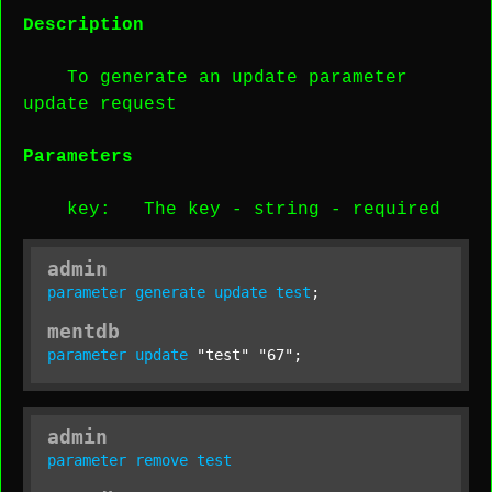
Description
To generate an update parameter
update request
Parameters
key
: The key -
string
-
required
admin
parameter
generate
update
test
;
mentdb
parameter
update
"test"
"67"
;
admin
parameter
remove
test