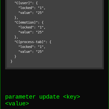
"C[user]"
: {

"locked"
: 
"1"
,

"value"
: 
"25"
  },

"C[emotion]"
: {

"locked"
: 
"1"
,

"value"
: 
"25"
  },

"C[process-tab]"
: {

"locked"
: 
"1"
,

"value"
: 
"25"
  }

}
parameter update <
key
>
<
value
>