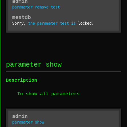
admin
parameter
remove
test
;
mentdb
Sorry, 
the
parameter
test
is
 locked.
parameter show
Description
To show all parameters
admin
parameter
show